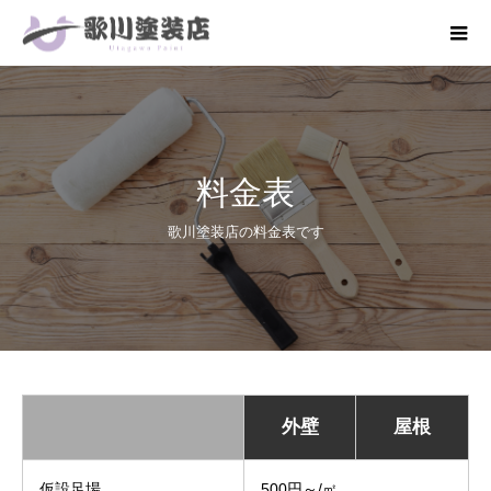
料金表
歌川塗装店の料金表です
外壁
屋根
仮設足場
500円～/㎡