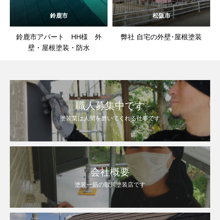
鈴鹿市
松阪市
鈴鹿市アパート HH様 外
弊社 自宅の外壁･屋根塗装
壁・屋根塗装・防水
職人募集中です
塗装業は人間を磨いてくれる仕事です
会社概要
塗装一筋の歌川塗装店です