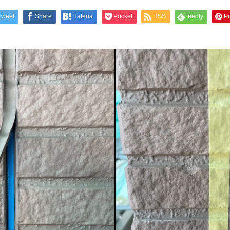
Tweet
Share
Hatena
Pocket
RSS
feedly
Pi