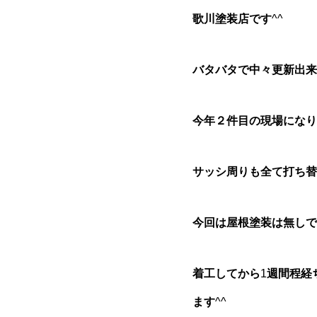
歌川塗装店です
^^
バタバタで中々更新出来
今年２件目の現場になり
サッシ周りも全て打ち替
今回は屋根塗装は無しで
着工してから
1
週間程経
ます
^^