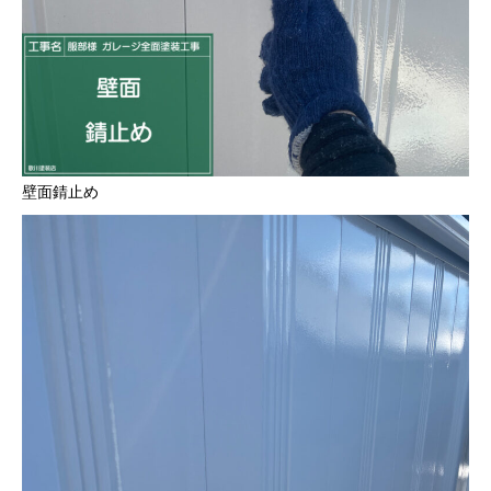
壁面錆止め