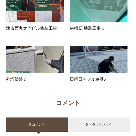
津市西丸之内ビル塗装工事
Ｍ様邸 塗装工事☆
外塀塗装☆
日曜日もフル稼働♪
コメント
0 コメント
0 トラックバック