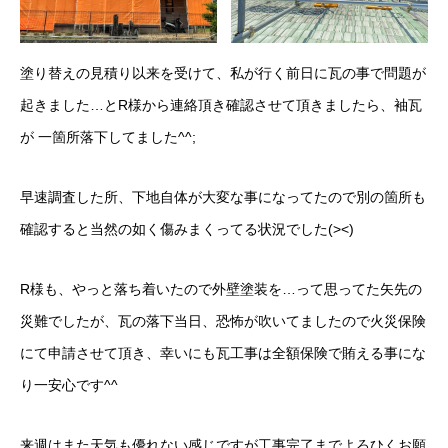
塗り替えの見積り以来を受けて、私が行く前日に瓦の事で問題が
起きました…とR様から連絡頂き確認させて頂きましたら、袖瓦
が 一箇所落下してました^^;
早速調査した所、下地自体が大変な事になってたので別の箇所も
確認すると当然の如く傷みまくってる状況でした(><)
R様も、やっと落ち着いたので外壁塗装を…って思ってた矢先の
災難でしたが、瓦の落下当日、恐怖が吹いてましたので火災保険
にて申請させて頂き、幸いにも瓦工事は全額保険で賄える事にな
り一安心です^^
来週はまた天気も優れない感じですが工事完了までよろひくお願