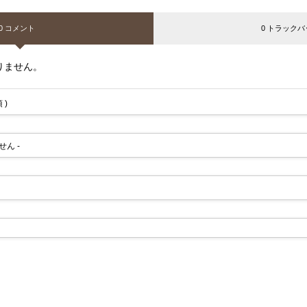
0 コメント
0 トラックバ
りません。
 )
せん -