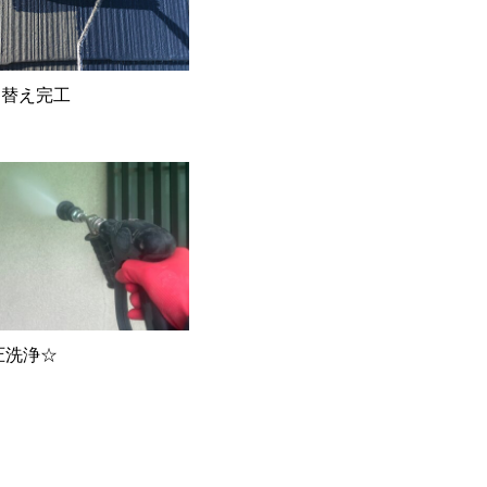
り替え完工
圧洗浄☆