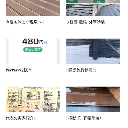
今週も休まず現場へ♪
Ｓ様邸 屋根･外壁塗装
PayPay×松阪市
O様邸施行状況☆
代表の実家紹介♪
T様邸 庇･瓦帽塗装♪