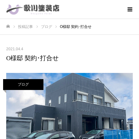
投稿記事
ブログ
O様邸 契約･打合せ
ホーム
2021.04.4
O様邸 契約･打合せ
ブログ